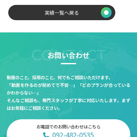
実績一覧へ戻る
CONTACT
お問い合わせ
動画のこと、採用のこと、何でもご相談いただけます。
「動画を作るのが初めてで不安…」「どのプランが合っている
かわからない…」
そんなご相談も、専門スタッフが丁寧に対応いたします。まず
はお気軽にご相談ください。
お電話でのお問い合わせはこちら
092-482-0535