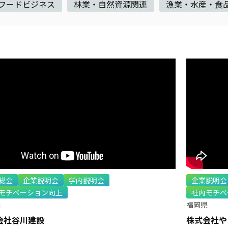
フードビジネス
林業・自然資源関連
漁業・水産・食
総会
企業説明会
学内説明会
企業説明会
モチベーション向上
社内モチベ
県
福岡県
会社谷川建設
株式会社や