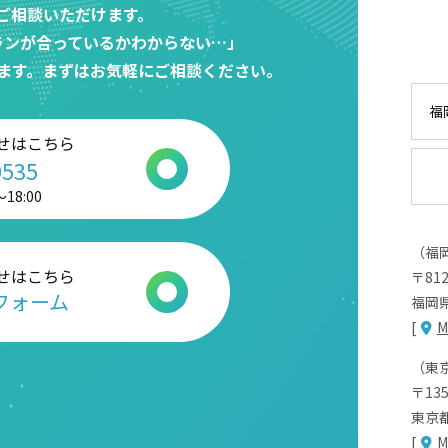
ご相談いただけます。
ランが合っているかわからない…」
ます。まずはお気軽にご相談ください。
福
せはこちら
0535
18:00
（福
せはこちら
〒812
フォーム
福岡県
[
M
（東
〒135
東京都
[
M